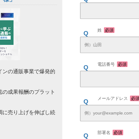
姓
必須
電話番号
必須
インの通販事業で爆発的
誌の成果報酬のプラット
メールアドレス
必
調に売り上げを伸ばし続
部署名
必須