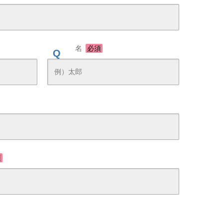
名
必須
須