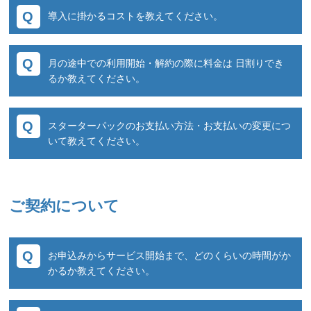
料金一覧についてはこちらからご確認くだ
導入に掛かるコストを教えてください。
さい。
利用される番号数、通話時間、SMS送信数など
月の途中での利用開始・解約の際に料金は 日割りでき
により変わりますが料金プランの基本構成は以
実際の着信数、通話分数によって概算が変わっ
るか教えてください。
下の通りです。
てきます。
■初期費用・・・初回に発生するイニシャル費
現在の着信状況から、ざっくりとしたコスト感
日割り計算はできません。
用
スターターパックのお支払い方法・お支払いの変更につ
を算出させていただきますのでご相談くださ
■月額費用・・・毎月発生するサービス、番号
いて教えてください。
い。
費用
■通話費用・・・1件毎の通話料（SMSの場合は
お支払い方法は、「クレジット決済」と「Paid
送信料）による従量
決済(後払い決済)」になります。
ご契約について
【 クレジット決済について 】
初回アカウント登録時にクレジット情報のご登
お申込みからサービス開始まで、どのくらいの時間がか
録をいただきます。
かるか教えてください。
月額利用料金については申込時または月初に決
済をさせていただき、
通常、お申込みから5営業日以内にアカウント