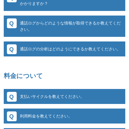
かかりますか？
ほぼリアルタイムで反映されます。(通話終了後
通話ログからどのような情報が取得できるか教えてくだ
に通話ログを生成し反映します)
さい。
広告毎の着信件数のカウントはもちろんです
通話ログの分析はどのようにできるか教えてください。
が、通話ログ毎に発信日時、 着信日時、通話秒
数、発信者番号、転送先番号などの情報が取得
管理画面から日別/曜日別/時間帯別などでサマ
できます。
リで確認が出来ます。
予め設定を行っておくことで、有効コール判定
料金について
より詳細な分析を行いたい場合には通話ログを
結果、録音内容、IVR結果、音声解析結果など
CSVでDLいただいたり、Google Analyticsにデ
をログから確認いただけます。
ータを投入してWeb施策と通話ログとを横断的
支払いサイクルを教えてください。
に見ていただくことも可能です。
また、ダッシュボードでは、広告主や業態別の
月末締め、翌月末支払いとなります。
グラフ表示ができますので視覚的に傾向や特徴
利用料金を教えてください。
月初に前月のご請求書をメールまたは郵送でお
などの気づきが得られやすくなっています。
送りしております。