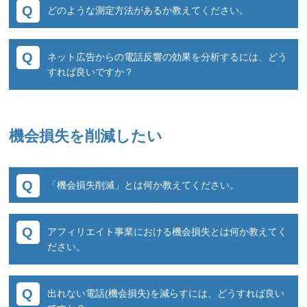
どのような測定方法があるか教えてください。
テムを経由し広告主様へ転送することで24時間
■STEP3：設定作業
×365日の通話履歴を把握することができます。
※広告主設定
Web広告、オフライン広告など媒体ごとの測定
※電話番号発行
ネット広告からの電話反響の効果を分析するには、どう
※詳細はこちら
や、訴求内容やデザインを変えたABテスト、施
※音声ガイダンス設定
すれば良いですか？
策ごとの測定などさまざまな測定が可能です。
※SMS本文設定（SMS送信の場合）
また問い合わせから予約や受注が成立したかな
測定したい粒度によって案内が異なりますので
どコンバージョンのフラグを付与し成約率を振
■STEP4：テスト・検証
一度ご相談ください。
り返ることも可能ですので、成果報酬での広告
機会損失を削減したい
※広告媒体に電話番号入稿
（例）
運用をお考えのお客様にも幅広くお使いいただ
※テストコール＋音声ガイダンス確認（SMSの
・Google広告、Yahoo広告など問合せに至った
いております。
場合は本文確認）
出稿広告種別を知りたい。
「機会損失削減」とは何か教えてください。
・電話問い合わせに至った検索キーワードを知
■STEP5：本稼働
りたい。
営業時間外や不在、話中により、ユーザー様か
など基本的には、Google Analytics側で取得した
アフィリエイト事業における機会損失とは何か教えてく
らの電話に出られなかった通話になります。
オンラインデータとの突き合わせになります。
ださい。
※詳細はこちら
一般的なアフィリエイトではネットだけの成果
※詳細はこちら
出れない電話(機会損失)を減らすには、どうすれば良い
しか判定できず、ランディングページに電話番