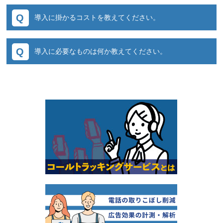
クラウドサービスのため、最短でお申込みから
ぐに利用できます。
導入に掛かるコストを教えてください。
翌日には管理画面を利用することができます。
Webお申込みに対応したスターターパックをご
導入の流れは以下の通りです。
利用いただければ、登録完了後すぐに始めるこ
利用される番号数、通話時間、SMS送信数など
ともできます。
導入に必要なものは何か教えてください。
により変わりますが料金プランの基本構成は以
■STEP1：サービス利用申込書（別途契約書締
下の通りです。
結）
電話回線（携帯電話でも問題ございません）が
※専用の申込書へのご記入＋捺印
あればすぐにお使いいただけます。クラウドサ
■初期費用・・・初回に発生するイニシャル費
ービスになりますので、サーバやシステムなど
用
■STEP2：管理画面のアカウント発行
の設備投資やインストール作業は不要です。
■月額費用・・・毎月発生するサービス、番号
※弊社にて事業者登録
費用
※管理画面が利用できるURL、ID発行＋通知
■通話費用・・・1件毎の通話料（SMSの場合は
※事業者様にてURLへアクセスしパスワード設
送信料）による従量
定
■STEP3：設定作業
※詳細はこちら
※広告主設定
※電話番号発行
※音声ガイダンス設定