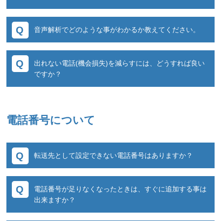
会員登録などの情報を実際に電話してきたユー
ザーにお送りする事が出来ます。
応答時に音声ガイダンスを流したり、着信をお
音声解析でどのような事がわかるか教えてください。
知らせする専用画面のご提供が可能です。
通話を録音させていただく事で、音声の波形か
出れない電話(機会損失)を減らすには、どうすれば良い
らユーザーの性別判定や、会話内容をテキスト
ですか？
分析する事で、通話結果をAIにて自走判定する
事が出来ます。
コールトラッカーには「機会損失削減機能」が
ございます。
電話番号について
一般的なCTI機能の他多種多様な機能がありま
す。
運用状況をお聞かせいただきながら最適なご提
転送先として設定できない電話番号はありますか？
案をさせていただきますので是非ご相談くださ
い。
転送先の電話番号には市外局番(0ABJ)番号を推
電話番号が足りなくなったときは、すぐに追加する事は
奨しておりますが、他の番号にも転送は可能で
出来ますか？
す。転送先にセットされる番号によっては 一部
機能に制限が掛かる場合があるため、弊社まで