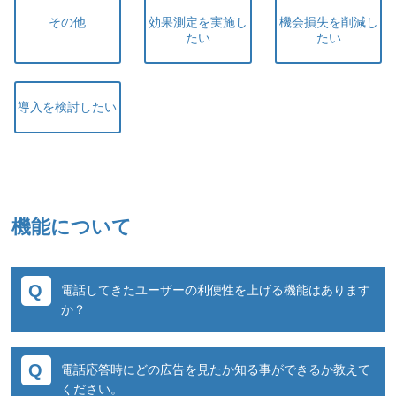
その他
効果測定を実施し
機会損失を削減し
たい
たい
導入を検討したい
機能について
電話してきたユーザーの利便性を上げる機能はあります
か？
通話終了後にユーザに対しSMSを自動送信する
電話応答時にどの広告を見たか知る事ができるか教えて
事が出来ます。追加情報やキャンペーン告知、
ください。