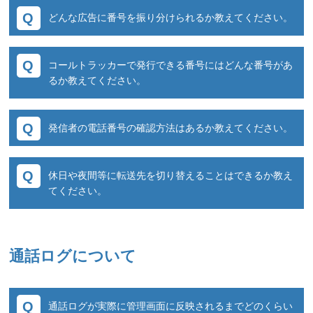
即日発行可能な番号もございますが、必要番号
ご確認ください。
どんな広告に番号を振り分けられるか教えてください。
数や番号種別によっても対応が異なりますので
営業あてにご確認ください。
電話番号ですので、どんな広告でも対応可能で
コールトラッカーで発行できる番号にはどんな番号があ
す。
るか教えてください。
例)HP、雑誌、新聞、ラジオ、テレビ、看板な
ど
050、0078、0800、0120の4種類がご利用できま
発信者の電話番号の確認方法はあるか教えてください。
す。
番号の種類によって特徴が異なりますので、ご
電話機のナンバーディスプレイ、管理画面、着
利用用途をお聞きして最適な番号をご提案しま
休日や夜間等に転送先を切り替えることはできるか教え
信お知らせ画面、Webhook などで確認する事が
す。
てください。
可能です。
可能です。営業時間外、曜日、祝前日などお客
様の状況に合わせて転送先を 切り替えることが
通話ログについて
可能です。
転送先の切替以外にも、専用ガイダンスの再
生、IVRでの応答なども時間で管理できます。
通話ログが実際に管理画面に反映されるまでどのくらい