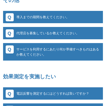
その他
国内4キャリアと提携しています。
すので、運用状況に 合わせて最適な乗り換え方
複数の通信キャリアと提携する事により、多様
法をご案内できます。
な電話番号を安価で ご提供が可能です。
導入までの期間を教えてください。
また24時間365日有人でのシステム監視、サポ
ート対応を行っております。
クラウドサービスのため、最短でお申込みから
代理店を募集しているか教えてください。
翌日には管理画面を利用することができます。
導入の流れは以下の通りです。
代理店募集については詳細をご確認いただく
サービスを利用するにあたり何か準備すべきものはある
か、フォームまたはお電話にてご相談くださ
■STEP1：サービス利用申込書（別途契約書締
か教えてください。
い。
結）
※専用の申込書へのご記入＋捺印
特別なものは必要ありません。
電話が受けられる環境と、インターネット環境
効果測定を実施したい
■STEP2：管理画面のアカウント発行
があればすぐに始められます。
※弊社にて事業者登録
※管理画面が利用できるURL、ID発行＋通知
電話反響を測定するにはどうすれば良いですか？
※事業者様にてURLへアクセスしパスワード設
定
ユーザー様からの電話をコールトラッカーシス