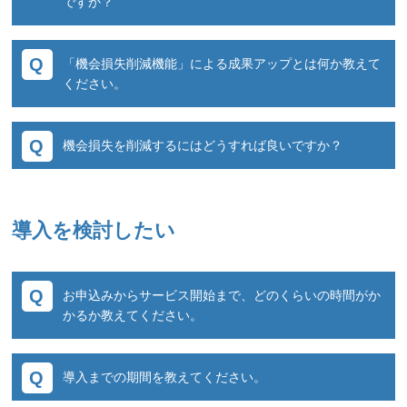
ですか？
号が記載され電話から成果に繋がった場合に成
果をカウントできませんでした。
コールトラッカーには「機会損失削減機能」が
電話との相性のいい商品や、一度お話を聞いて
「機会損失削減機能」による成果アップとは何か教えて
ございます。
から購入したいといった特徴をもつ商品の場合
ください。
一般的なCTI機能の他多種多様な機能がありま
は電話番号の記載がないだけで販売機会を逃し
す。
てしまいます。
営業時間外などの電話履歴をメール通知するこ
運用状況をお聞かせいただきながら最適なご提
機会損失を削減するにはどうすれば良いですか？
コールトラッカーでは、通話発生をコンバージ
とができますので、広告主様は、後日折返しユ
案をさせていただきますので是非ご相談くださ
ョンとして扱うことができるので電話によるア
ーザー様へ確認の電話をすることで今まで気付
い。
コールトラッカーでは営業時間外や不在、話中
フィリエイトを実施することができます。成果
かなかったり諦めていたお問合せを成果に繋げ
により電話に出れなかった通話に対してフォロ
承認の方法はいくつかございますのでお問い合
ることができます。
導入を検討したい
ーする仕組みを整えております。メールやSMS
わせください。
※詳細はこちら
を組み合わせて、機会損失を削減する機能など
柔軟な組み合わせをお考えの場合もご相談くだ
お申込みからサービス開始まで、どのくらいの時間がか
さい。
かるか教えてください。
通常、お申込みから5営業日以内にアカウント
導入までの期間を教えてください。
発行を致します。
アカウント発行後は貴社での設定が終わればす