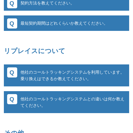
通話料に関しては月初に前月分の利用分を決済
契約方法を教えてください。
発行を致します。
させていただきます。
アカウント発行後は貴社での設定が終わればす
2種類の契約方法がございます。
ぐに利用できます。
最短契約期間はどれくらいか教えてください。
【 Paid(後払い決済)について 】
契約書の締結又は利用規約に同意いただく事で
Webお申込みに対応したスターターパックをご
初回アカウント登録時にPaidへの登録をしてい
ご契約が可能です。
利用いただければ、登録完了後すぐに始めるこ
基本的には1年契約となります。ただし、ショ
ただきます。
貴社のご希望に合わせてご準備させていただき
ともできます。
ットでの利用や短期的なキャンペーンなどの利
Paid詳細につきましては下記をご参照くださ
ます。
リプレイスについて
用をご希望の場合はあらかじめご相談くださ
い。
い。
※Paid詳細について
他社のコールトラッキングシステムを利用しています。
支払い方法の変更は、コールトラッカーのマイ
乗り換えはできるか教えてください。
ページ から支払い方法の変更が可能です。
基本的に現在のコールトラッキング会社様で利
他社のコールトラッキングシステムとの違いは何か教え
用している電話番号はそのままご利用いただく
てください。
事はできません。
コールトラッカーが新たに払い出す電話番号に
通常、1社1通信キャリアでサービス提供をして
付け替えていただく必要がございます。
いるケースがほとんど ですが、コムスクエアは
他社様からの乗り換え実績もたくさんございま