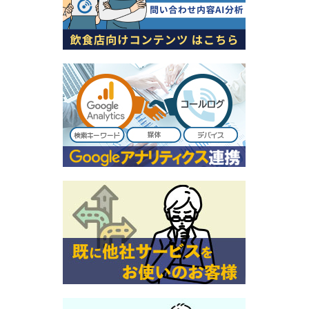
※SMS本文設定（SMS送信の場合）
■STEP4：テスト・検証
※広告媒体に電話番号入稿
※テストコール＋音声ガイダンス確認（SMSの
場合は本文確認）
■STEP5：本稼働