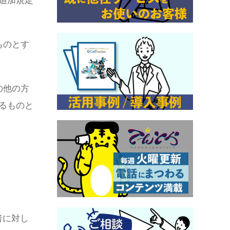
追加規定
ものとす
の他の方
るものと
者に対し