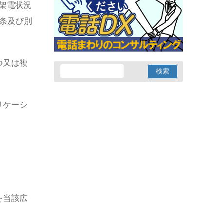
架電状況
条及び別
つ又は複
リケーシ
。
を当該広