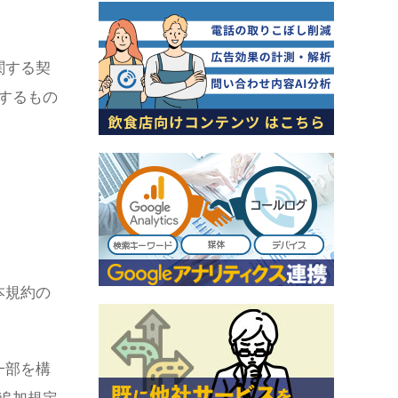
関する契
するもの
本規約の
一部を構