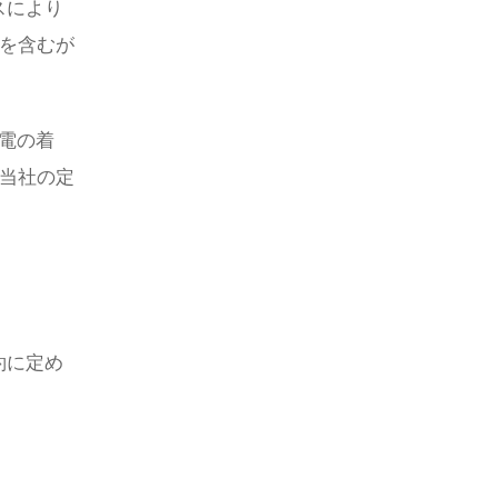
スにより
タを含むが
電の着
、当社の定
約に定め