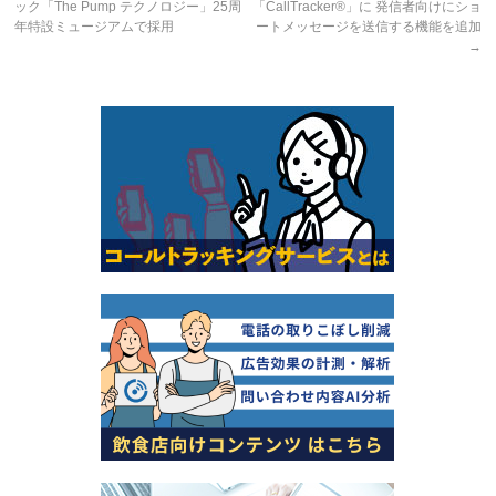
ック「The Pump テクノロジー」25周
「CallTracker®」に 発信者向けにショ
年特設ミュージアムで採用
ートメッセージを送信する機能を追加
→