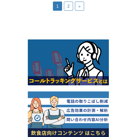
1
2
»